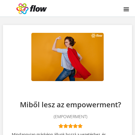
KEZDŐLAP
KURZUSKATALÓGUS
BELÉPÉS/LOG-IN
Miből lesz az empowerment?
(EMPOWERMENT)
Mindannyian másképp állunk hozzá a vezetéshez, és