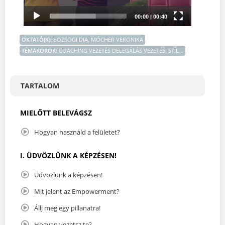
OKTATÓ(K)
:
BOZSOGI DIA, MÓCHER VERONIKA
TÉMAKÖRÖK
:
COACHING VEZETÉS DELEGÁLÁS VEZETÉSI STÍL...
TARTALOM
MIELŐTT BELEVÁGSZ
Hogyan használd a felületet?
I. ÜDVÖZLÜNK A KÉPZÉSEN!
Üdvözlünk a képzésen!
Mit jelent az Empowerment?
Állj meg egy pillanatra!
Hogyan vezetsz te?