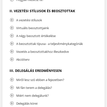
II. VEZETÉSI STÍLUSOK ÉS BEOSZTOTTAK
A vezetési stílusok
Virtuális beosztottjaink
A négy beosztott értékelése
A beosztottak típusa - a teljesítménykategóriák
Vezetés a beosztottakhoz illeszkedve
Akcióterv
III. DELEGÁLÁS EREDMÉNYESEN
Miről lesz szó ebben a fejezetben?
Mi fán terem a delegálás?
Miért nem delegálunk?
Delegálás körei