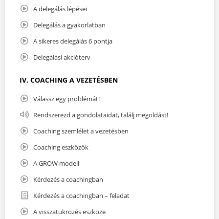
A delegálás lépései
Delegálás a gyakorlatban
A sikeres delegálás 6 pontja
Delegálási akcióterv
IV. COACHING A VEZETÉSBEN
Válassz egy problémát!
Rendszerezd a gondolataidat, találj megoldást!
Coaching szemlélet a vezetésben
Coaching eszközök
A GROW modell
Kérdezés a coachingban
Kérdezés a coachingban – feladat
A visszatükrözés eszköze